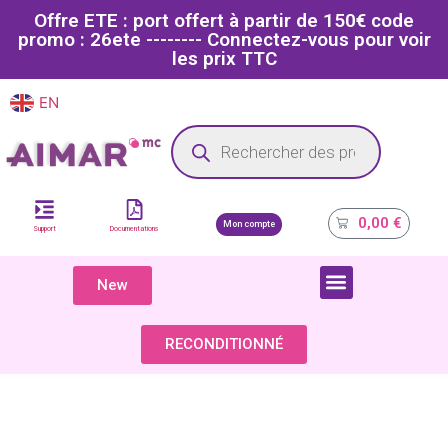
Offre ETE : port offert à partir de 150€ code
promo : 26ete -------- Connectez-vous pour voir
les prix TTC
EN
FR
Site dédié aux professionnels de la santé
0,00
€
Mon compte
Support
Documentations
New
COMPOSANTS & PIÈCES DÉTACHÉES
RECONDITIONNÉ