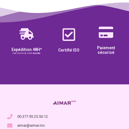
Paiement
Expédition 48H*
Certifié ISO
sécurisé
sous réserve de stock disponible
00.377.93.25.50.12
aimar@aimar.mc