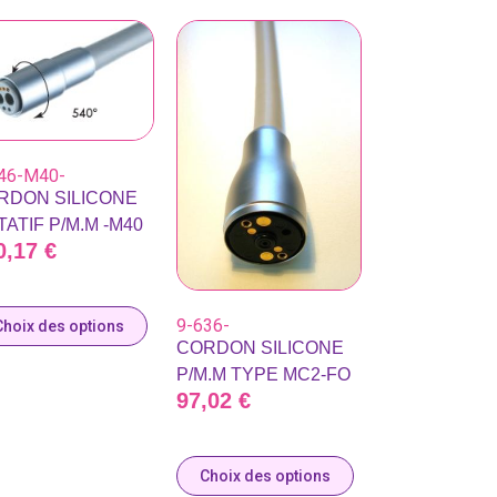
46-M40-
RDON SILICONE
ATIF P/M.M -M40
0,17
€
9-636-
Choix des options
CORDON SILICONE
P/M.M TYPE MC2-FO
97,02
€
Choix des options