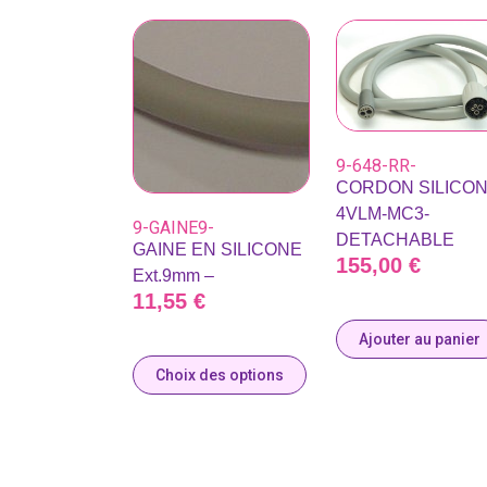
9-648-RR-
CORDON SILICO
4VLM-MC3-
9-GAINE9-
DETACHABLE
GAINE EN SILICONE
155,00
€
Ext.9mm –
11,55
€
Ajouter au panier
Choix des options