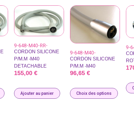
9-648-M40-RR-
9-6
NE
CORDON SILICONE
9-648-M40-
CO
CORDON SILICONE
P/M.M -M40
ROT
P/M.M -M40
DETACHABLE
17
96,65
€
155,00
€
Choix des options
Ajouter au panier