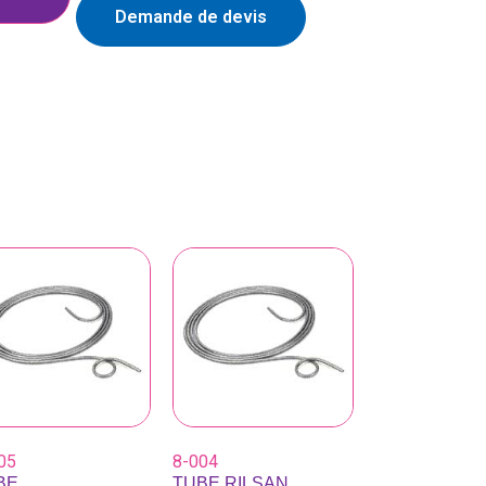
Demande de devis
05
8-004
BE
TUBE RILSAN