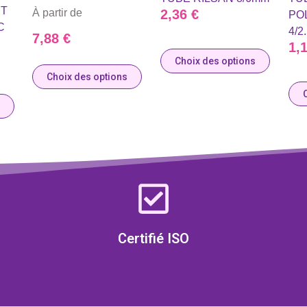
ST
2,36
€
À partir de
PO
C
4/2
7,88
€
1,
Choix des options
Choix des options
Certifié ISO