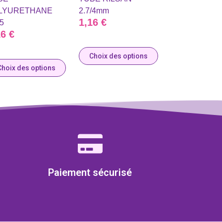
LYURETHANE
2.7/4mm
1,16
€
.5
16
€
Choix des options
Choix des options
Paiement sécurisé