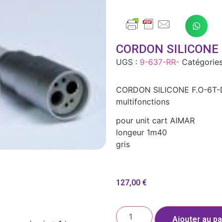
CORDON SILICONE 
UGS :
9-637-RR-
Catégories
CORDON SILICONE F.O-6T-D
multifonctions
pour unit cart AIMAR
longeur 1m40
gris
127,00
€
Ajouter au pa