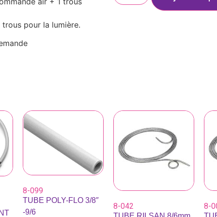
commande air + 1 trous
 trous pour la lumière.
 demande
8-099
TUBE POLY-FLO 3/8″
E
8-042
8-0
-9/6
NT
TUBE RILSAN 8/6mm
TU