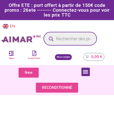
Offre ETE : port offert à partir de 150€ code
promo : 26ete -------- Connectez-vous pour voir
les prix TTC
EN
FR
Site dédié aux professionnels de la santé
0,00
€
Mon compte
Support
Documentations
New
COMPOSANTS & PIÈCES DÉTACHÉES
RECONDITIONNÉ