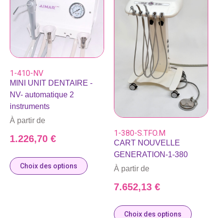
1-410-NV
MINI UNIT DENTAIRE -
NV- automatique 2
instruments
À partir de
1-380-S.TFO.M
1.226,70
€
CART NOUVELLE
GENERATION-1-380
Choix des options
À partir de
7.652,13
€
Choix des options