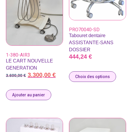
PRO70040-SD
Tabouret dentaire
ASSISTANTE-SANS
DOSSIER
1-380-AIR3
444,24
€
LE CART NOUVELLE
GENERATION
3.300,00
€
3.600,00
€
Choix des options
Ajouter au panier