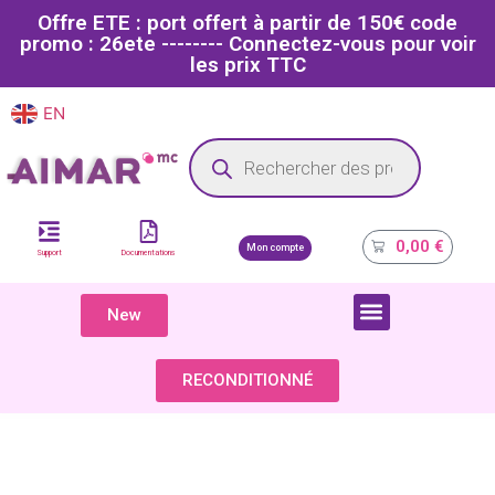
Offre ETE : port offert à partir de 150€ code
promo : 26ete -------- Connectez-vous pour voir
les prix TTC
EN
FR
Site dédié aux professionnels de la santé
0,00
€
Mon compte
Support
Documentations
New
COMPOSANTS & PIÈCES DÉTACHÉES
RECONDITIONNÉ