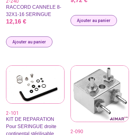
9,72
€
2-240
RACCORD CANNELE 8-
32X1-16 SERINGUE
Ajouter au panier
12,16
€
Ajouter au panier
2-101
KIT DE REPARATION
Pour SERINGUE droite
2-090
continental stérilisable