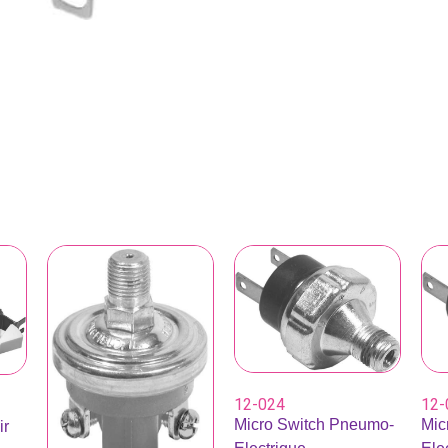
12-024
12-
Micro Switch Pneumo-
Mic
ir