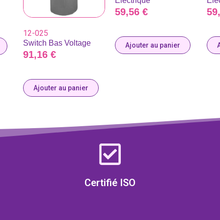
Electrique
Ele
59,56
€
59
12-025
Switch Bas Voltage
Ajouter au panier
91,16
€
Ajouter au panier
Certifié ISO