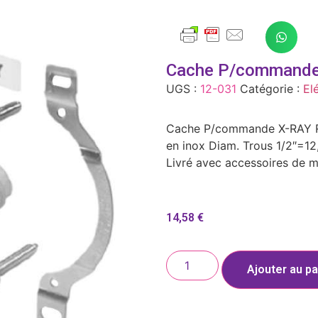
Cache P/commande
UGS :
12-031
Catégorie :
El
Cache P/commande X-RAY Ra
en inox Diam. Trous 1/2″=1
Livré avec accessoires de 
14,58
€
Ajouter au pa