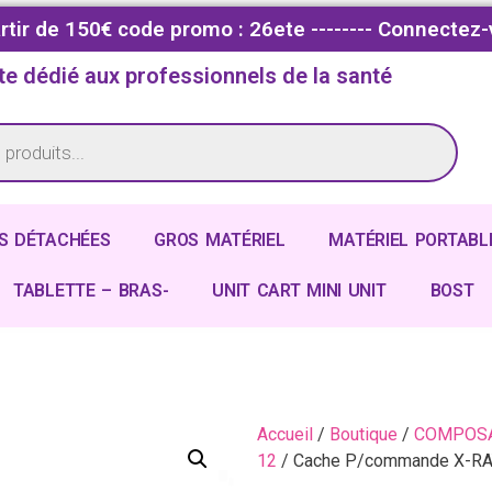
partir de 150€ code promo : 26ete -------- Connectez-
te dédié aux professionnels de la santé
S DÉTACHÉES
GROS MATÉRIEL
MATÉRIEL PORTABL
TABLETTE – BRAS-
UNIT CART MINI UNIT
BOST
Accueil
/
Boutique
/
COMPOSA
12
/ Cache P/commande X-RA