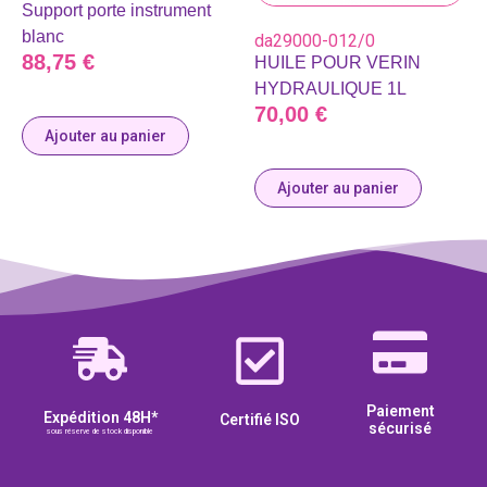
Support porte instrument
blanc
da29000-012/0
88,75
€
HUILE POUR VERIN
HYDRAULIQUE 1L
70,00
€
Ajouter au panier
Ajouter au panier
Paiement
Expédition 48H*
Certifié ISO
sécurisé
sous réserve de stock disponible