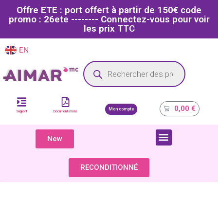
Offre ETE : port offert à partir de 150€ code
promo : 26ete -------- Connectez-vous pour voir
les prix TTC
EN
FR
Site dédié aux professionnels de la santé
0,00
€
Mon compte
Support
Documentations
New
COMPOSANTS & PIÈCES DÉTACHÉES
RECONDITIONNÉ