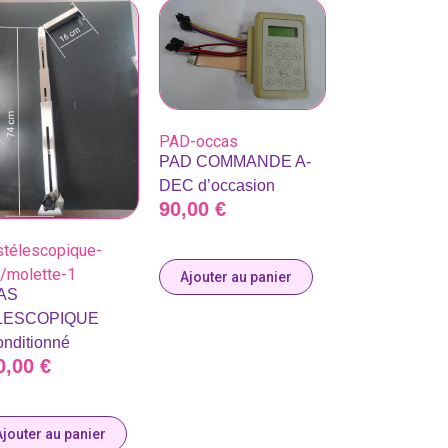
PAD-occas
PAD COMMANDE A-
DEC d’occasion
90,00
€
stélescopique-
u/molette-1
Ajouter au panier
AS
LESCOPIQUE
onditionné
0,00
€
Ajouter au panier