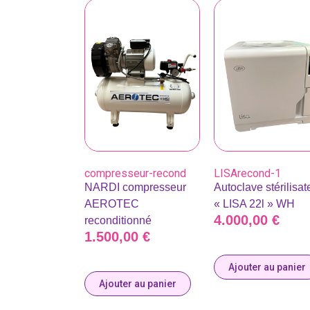
compresseur-recond
LISArecond-1
NARDI compresseur
Autoclave stérilisat
AEROTEC
« LISA 22l » WH
4.000,00
€
reconditionné
1.500,00
€
Ajouter au panier
Ajouter au panier