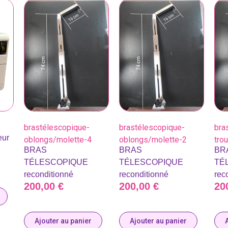
brastélescopique-
brastélescopique-
bra
eur
oblongs/molette-4
oblongs/molette-2
tro
BRAS
BRAS
BR
TÉLESCOPIQUE
TÉLESCOPIQUE
TÉ
reconditionné
reconditionné
rec
200,00
€
200,00
€
20
Ajouter au panier
Ajouter au panier