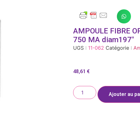
AMPOULE FIBRE OP
750 MA diam197″
UGS :
11-062
Catégorie :
Am
48,61
€
Ajouter au pa