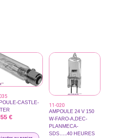
035
POULE-CASTLE-
11-020
TTER
AMPOULE 24 V 150
,55
€
W-FARO-A,DEC-
PLANMECA-
SDS…..40 HEURES