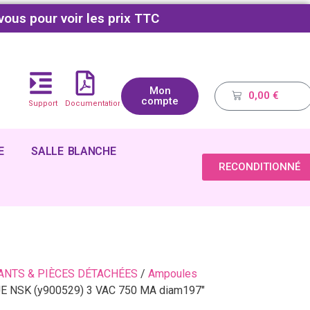
vous pour voir les prix TTC
Mon
0,00
€
compte
Support
Documentations
E
SALLE BLANCHE
RECONDITIONNÉ
NTS & PIÈCES DÉTACHÉES
/
Ampoules
 NSK (y900529) 3 VAC 750 MA diam197″