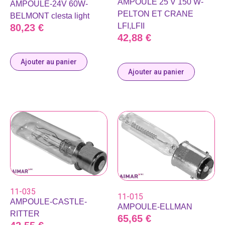
AMPOULE 25 V 150 W-
AMPOULE-24V 60W-
PELTON ET CRANE
BELMONT clesta light
LFI,LFII
80,23
€
42,88
€
Ajouter au panier
Ajouter au panier
11-035
11-015
AMPOULE-CASTLE-
AMPOULE-ELLMAN
RITTER
65,65
€