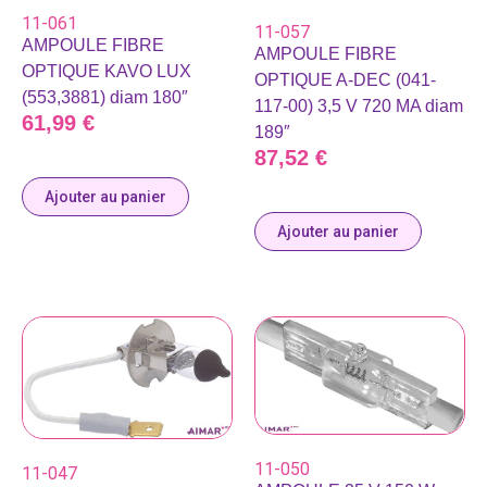
11-061
11-057
AMPOULE FIBRE
AMPOULE FIBRE
OPTIQUE KAVO LUX
OPTIQUE A-DEC (041-
(553,3881) diam 180″
117-00) 3,5 V 720 MA diam
61,99
€
189″
87,52
€
Ajouter au panier
Ajouter au panier
11-050
11-047