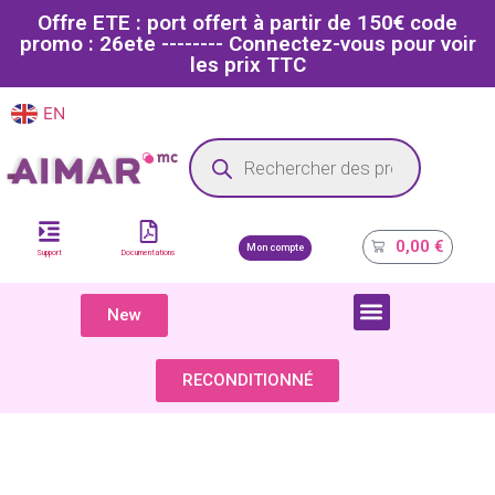
Offre ETE : port offert à partir de 150€ code
promo : 26ete -------- Connectez-vous pour voir
les prix TTC
EN
FR
Site dédié aux professionnels de la santé
0,00
€
Mon compte
Support
Documentations
New
COMPOSANTS & PIÈCES DÉTACHÉES
RECONDITIONNÉ