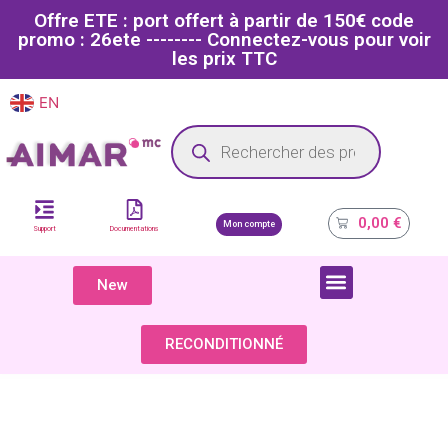
Offre ETE : port offert à partir de 150€ code
promo : 26ete -------- Connectez-vous pour voir
les prix TTC
EN
FR
Site dédié aux professionnels de la santé
0,00
€
Mon compte
Support
Documentations
New
COMPOSANTS & PIÈCES DÉTACHÉES
RECONDITIONNÉ